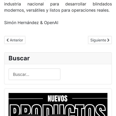
industria nacional para desarrollar blindados
modernos, versátiles y listos para operaciones reales.
Simón Hernández & OpenAI
Artículo anterior: Reino Unido debuta con pabellón país en Exp
Artículo siguie
Anterior
Siguiente
Buscar
Buscar
Type 2 or more characters for results.