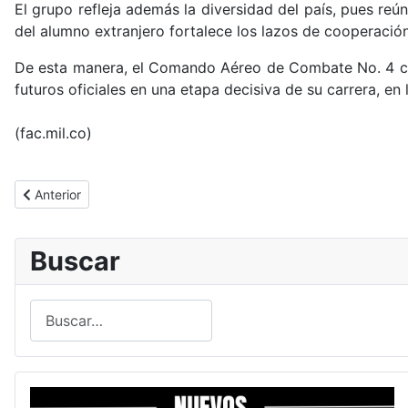
El grupo refleja además la diversidad del país, pues re
del alumno extranjero fortalece los lazos de cooperación
De esta manera, el Comando Aéreo de Combate No. 4 con
futuros oficiales en una etapa decisiva de su carrera, e
(fac.mil.co)
Artículo anterior: Soldados apoyan preparación de ayuda human
Anterior
Buscar
Buscar
Type 2 or more characters for results.