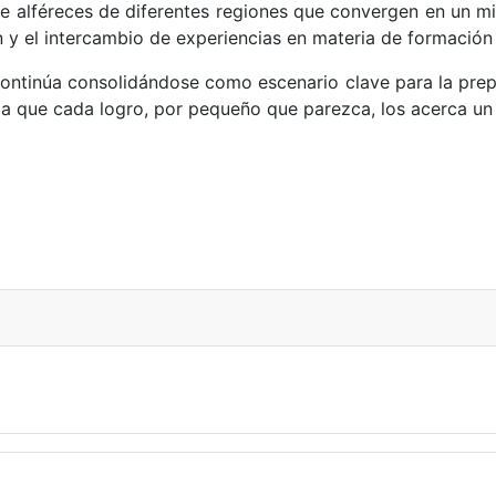
úne alféreces de diferentes regiones que convergen en un mi
 y el intercambio de experiencias en materia de formación 
tinúa consolidándose como escenario clave para la prep
n la que cada logro, por pequeño que parezca, los acerca u
itaria para damnificados en Córdoba