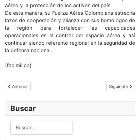
aéreo y la protección de los activos del país.
De esta manera, su Fuerza Aérea Colombiana estrecha
lazos de cooperación y alianza con sus homólogos de
la región para fortalecer las capacidades
operacionales en el control del espacio aéreo y así
continuar siendo referente regional en la seguridad de
la defensa nacional.
(fac.mil.co)
Artículo anterior: 171 grumetes juran bandera en la Escuela Naval
Artículo siguie
Anterior
Siguiente
Buscar
Buscar
Type 2 or more characters for results.