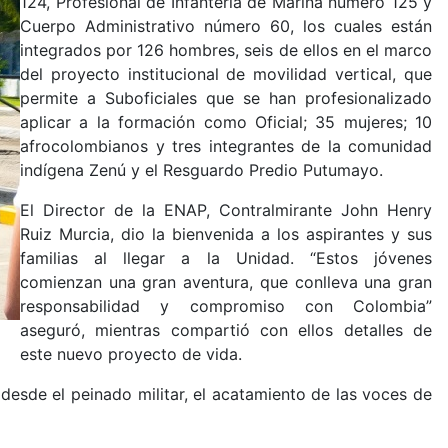
124, Profesional de Infantería de Marina número 125 y
Cuerpo Administrativo número 60, los cuales están
integrados por 126 hombres, seis de ellos en el marco
del proyecto institucional de movilidad vertical, que
permite a Suboficiales que se han profesionalizado
aplicar a la formación como Oficial; 35 mujeres; 10
afrocolombianos y tres integrantes de la comunidad
indígena Zenú y el Resguardo Predio Putumayo.
El Director de la ENAP, Contralmirante John Henry
Ruiz Murcia, dio la bienvenida a los aspirantes y sus
familias al llegar a la Unidad. “Estos jóvenes
comienzan una gran aventura, que conlleva una gran
responsabilidad y compromiso con Colombia”
aseguró, mientras compartió con ellos detalles de
este nuevo proyecto de vida.
desde el peinado militar, el acatamiento de las voces de