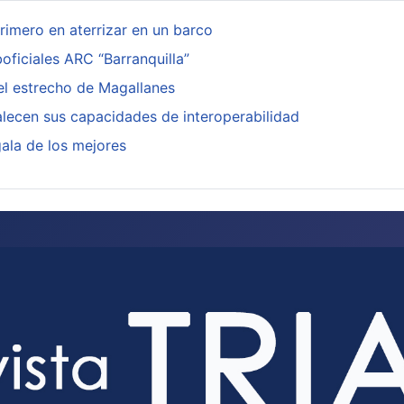
primero en aterrizar en un barco
oficiales ARC “Barranquilla”
l estrecho de Magallanes
lecen sus capacidades de interoperabilidad
gala de los mejores