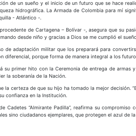
ación de un sueño y el inicio de un futuro que se hace re
iqueza hidrográfica. La Armada de Colombia para mí signifi
illa - Atlántico -.
 procedente de Cartagena – Bolívar -, asegura que su pasió
mando desde niño y gracias a Dios se me cumplió el sueño 
o de adaptación militar que los preparará para convertir
ón diferencial, porque forma de manera integral a los futur
 su primer hito con la Ceremonia de entrega de armas y j
er la soberanía de la Nación.
ne la certeza de que su hijo ha tomado la mejor decisión. 
u confianza en la Institución.
e Cadetes “Almirante Padilla”, reafirma su compromiso co
vales sino ciudadanos ejemplares, que protegen el azul de 