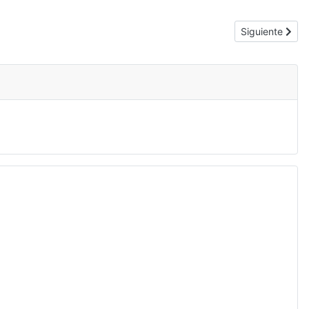
Artículo siguie
Siguiente