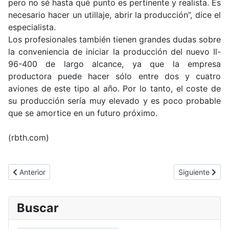
pero no sé hasta qué punto es pertinente y realista. Es
necesario hacer un utillaje, abrir la producción”, dice el
especialista.
Los profesionales también tienen grandes dudas sobre
la conveniencia de iniciar la producción del nuevo Il-
96-400 de largo alcance, ya que la empresa
productora puede hacer sólo entre dos y cuatro
aviones de este tipo al año. Por lo tanto, el coste de
su producción sería muy elevado y es poco probable
que se amortice en un futuro próximo.
(rbth.com)
Artículo anterior: La guerra en Ucrania explicada en detalle por
Artículo siguie
Anterior
Siguiente
Buscar