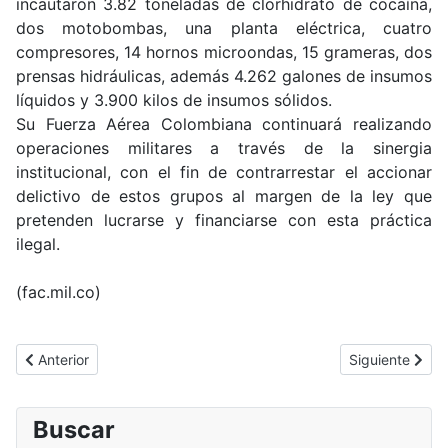
incautaron 3.82 toneladas de clorhidrato de cocaína,
dos motobombas, una planta eléctrica, cuatro
compresores, 14 hornos microondas, 15 grameras, dos
prensas hidráulicas, además 4.262 galones de insumos
líquidos y 3.900 kilos de insumos sólidos.
Su Fuerza Aérea Colombiana continuará realizando
operaciones militares a través de la sinergia
institucional, con el fin de contrarrestar el accionar
delictivo de estos grupos al margen de la ley que
pretenden lucrarse y financiarse con esta práctica
ilegal.
(fac.mil.co)
Artículo anterior: Ejército captura a sujeto que transportaba má
Artículo siguie
Anterior
Siguiente
Buscar