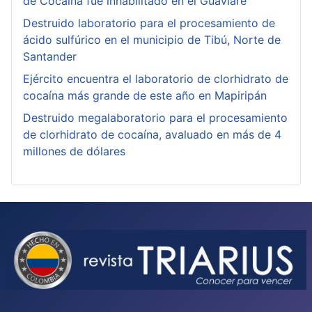
de Cocaína fue inhabilitado en el Guaviare
Destruido laboratorio para el procesamiento de
ácido sulfúrico en el municipio de Tibú, Norte de
Santander
Ejército encuentra el laboratorio de clorhidrato de
cocaína más grande de este año en Mapiripán
Destruido megalaboratorio para el procesamiento
de clorhidrato de cocaína, avaluado en más de 4
millones de dólares