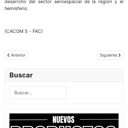
desarrollo del sector aeroespacial de la región y el
hemisferio.
(CACOM 5 - FAC)
Artículo anterior: Armada Nacional incorpora por primera vez a muj
Artículo siguie
Anterior
Siguiente
Buscar
Buscar
Type 2 or more characters for results.