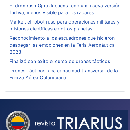
El dron ruso Ojótnik cuenta con una nueva versión
furtiva, menos visible para los radares
Marker, el robot ruso para operaciones militares y
misiones científicas en otros planetas
Reconocimiento a los escuadrones que hicieron
despegar las emociones en la Feria Aeronáutica
2023
Finalizó con éxito el curso de drones tácticos
Drones Tácticos, una capacidad transversal de la
Fuerza Aérea Colombiana