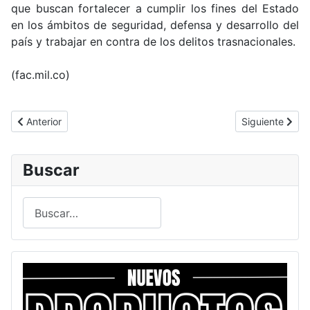
que buscan fortalecer a cumplir los fines del Estado
en los ámbitos de seguridad, defensa y desarrollo del
país y trabajar en contra de los delitos trasnacionales.
(fac.mil.co)
Artículo anterior: Lanzamiento del programa Airmanship en el Dí
Artículo siguie
Anterior
Siguiente
Buscar
Buscar
Type 2 or more characters for results.