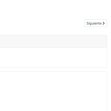
Artículo siguie
Siguiente