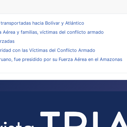
ransportadas hacia Bolívar y Atlántico
a Aérea y familias, víctimas del conflicto armado
orzadas
ridad con las Víctimas del Conflicto Armado
ruano, fue presidido por su Fuerza Aérea en el Amazonas