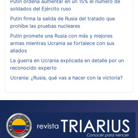
Putin ordena aumentar en un 15% el número de
soldados del Ejército ruso
Putin firma la salida de Rusia del tratado que
prohíbe las pruebas nucleares
Putin promete una Rusia con más y mejores
armas mientras Ucrania se fortalece con sus
aliados
La guerra en Ucrania explicada en detalle por un
reconocido experto
Ucrania: ¿Rusia, qué vas a hacer con la victoria?