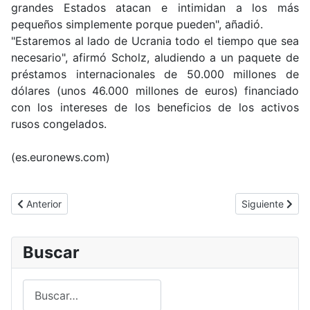
grandes Estados atacan e intimidan a los más
pequeños simplemente porque pueden", añadió.
"Estaremos al lado de Ucrania
todo el tiempo que sea
necesario
", afirmó Scholz, aludiendo a un paquete de
préstamos internacionales de 50.000 millones de
dólares (unos 46.000 millones de euros) financiado
con los intereses de los beneficios de los
activos
rusos congelados
.
(es.euronews.com)
Artículo anterior: Los helicópteros Black Hawk del Ejército de EE
Artículo siguie
Anterior
Siguiente
Buscar
Buscar